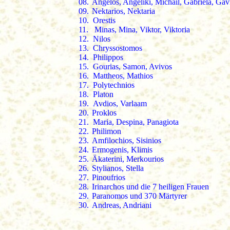
08.
Angelos, Angeliki, Michail, Gabriela, Gavr
09.
Nektarios, Nektaria
10.
Orestis
11.
Minas, Mina, Viktor, Viktoria
12.
Nilos
13.
Chryssostomos
14.
Philippos
15.
Gourias, Samon, Avivos
16.
Mattheos, Mathios
17.
Polytechnios
18.
Platon
19.
Avdios, Varlaam
20.
Proklos
21.
Maria, Despina, Panagiota
22.
Philimon
23.
Amfilochios, Sisinios
24.
Ermogenis, Klimis
25.
Äkaterini, Merkourios
26.
Stylianos, Stella
27.
Pinoufrios
28.
Irinarchos und die 7 heiligen Frauen
29.
Paranomos und 370 Märtyrer
30.
Andreas, Andriani