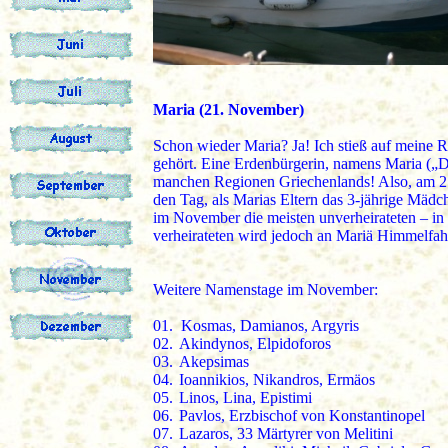
Maria (21. November)
Schon wieder Maria? Ja! Ich stieß auf meine R
gehört. Eine Erdenbürgerin, namens Maria („D
manchen Regionen Griechenlands! Also, am 21.
den Tag, als Marias Eltern das 3-jährige Mäd
im November die meisten unverheirateten – in
verheirateten wird jedoch an Mariä Himmelfahrt 
Weitere Namenstage im November:
01.
Kosmas, Damianos, Argyris
02.
Akindynos, Elpidoforos
03.
Akepsimas
04.
Ioannikios, Nikandros, Ermäos
05.
Linos, Lina, Epistimi
06.
Pavlos, Erzbischof von Konstantinopel
07.
Lazaros, 33 Märtyrer von Melitini