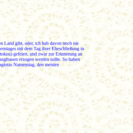
n Land gibt, oder, ich hab davon noch nie
enstages mit dem Tag ihrer Eheschließung in
okou) gefeiert, und zwar zur Erinnerung an
ungfrauen erzogen werden sollte. So haben
agiotas Namenstag, den meisten