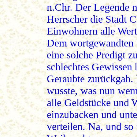
n.Chr. Der Legende n
Herrscher die Stadt C
Einwohnern alle Wert
Dem wortgewandten Bi
eine solche Predigt zu
schlechtes Gewissen
Geraubte zurückgab. 
wusste, was nun wem 
alle Geldstücke und 
einzubacken und unte
verteilen. Na, und so