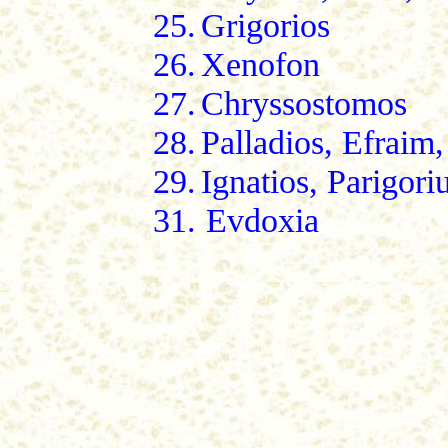
25.
Grigorios
26.
Xenofon
27.
Chryssostomos
28.
Palladios, Efraim
29.
Ignatios, Parigori
31.
Evdoxia