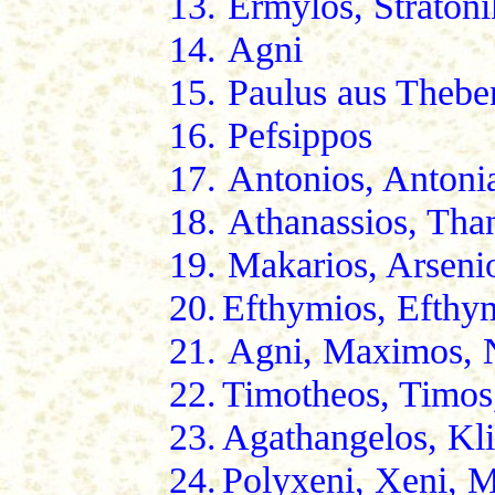
13.
Ermylos, Straton
14.
Agni
15.
Paulus aus Thebe
16.
Pefsippos
17.
Antonios, Antoni
18.
Athanassios, Than
19.
Makarios, Arseni
20.
Efthymios, Efthym
21.
Agni, Maximos, 
22.
Timotheos, Timos,
23.
Agathangelos, Kl
24.
Polyxeni, Xeni, 