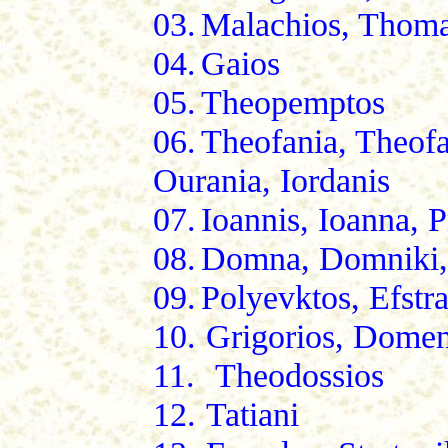
03.
Malachios, Thoma
04.
Gaios
05.
Theopemptos
06.
Theofania, Theofan
Ourania, Iordanis
07.
Ioannis, Ioanna, 
08.
Domna, Domniki,
09.
Polyevktos, Efstra
10.
Grigorios, Domen
11.
Theodossios
12.
Tatiani